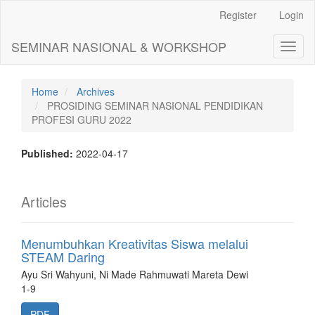
Main
Register
Login
Navigation
Main
SEMINAR NASIONAL & WORKSHOP
Toggl
Content
naviga
Sidebar
Home
Archives
PROSIDING SEMINAR NASIONAL PENDIDIKAN
PROFESI GURU 2022
Published:
2022-04-17
Articles
Menumbuhkan Kreativitas Siswa melalui
STEAM Daring
Ayu Sri Wahyuni, Ni Made Rahmuwati Mareta Dewi
1-9
PDF