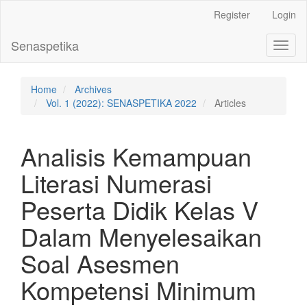
Main
Register
Login
Navigation
Main
Senaspetika
Toggl
Content
naviga
Sidebar
Home
Archives
Vol. 1 (2022): SENASPETIKA 2022
Articles
Analisis Kemampuan
Literasi Numerasi
Peserta Didik Kelas V
Dalam Menyelesaikan
Soal Asesmen
Kompetensi Minimum