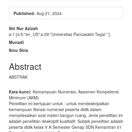
Article
Published:
Aug 21, 2024
Sidebar
Main
Siti Nur Azizah
a:1:{s:5:"en_US";s:29:"Universitas Pancasakti Tegal ";}
Article
Munadi
Content
Ibnu Sina
Abstract
ABSTRAK
Kata kunci
: Kemampuan Numerasi, Asesmen Kompetensi
Minimum (AKM)
Penelitian ini bertujuan untuk : untuk mendeskripsikan
kemampuan literasi numerasi peserta didik dalam
menyelesaikan soal materi bangun ruang. Jenis penelitian ini
adalah penelitian deskriptif kualitatif. Subjek penelitian adalah
peserta didik kelas V A Semester Genap SDN Kemantran 01