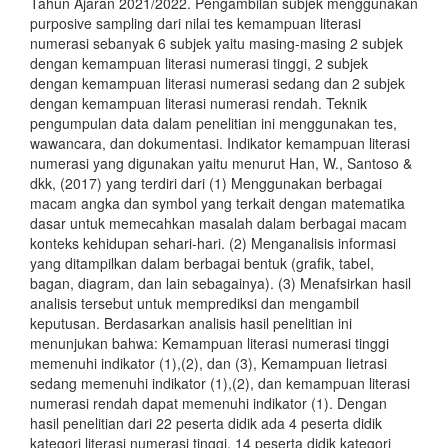
Tahun Ajaran 2021/2022. Pengambilan subjek menggunakan
purposive sampling dari nilai tes kemampuan literasi
numerasi sebanyak 6 subjek yaitu masing-masing 2 subjek
dengan kemampuan literasi numerasi tinggi, 2 subjek
dengan kemampuan literasi numerasi sedang dan 2 subjek
dengan kemampuan literasi numerasi rendah. Teknik
pengumpulan data dalam penelitian ini menggunakan tes,
wawancara, dan dokumentasi. Indikator kemampuan literasi
numerasi yang digunakan yaitu menurut Han, W., Santoso &
dkk, (2017) yang terdiri dari (1) Menggunakan berbagai
macam angka dan symbol yang terkait dengan matematika
dasar untuk memecahkan masalah dalam berbagai macam
konteks kehidupan sehari-hari. (2) Menganalisis informasi
yang ditampilkan dalam berbagai bentuk (grafik, tabel,
bagan, diagram, dan lain sebagainya). (3) Menafsirkan hasil
analisis tersebut untuk memprediksi dan mengambil
keputusan. Berdasarkan analisis hasil penelitian ini
menunjukan bahwa: Kemampuan literasi numerasi tinggi
memenuhi indikator (1),(2), dan (3), Kemampuan lietrasi
sedang memenuhi indikator (1),(2), dan kemampuan literasi
numerasi rendah dapat memenuhi indikator (1). Dengan
hasil penelitian dari 22 peserta didik ada 4 peserta didik
kategori literasi numerasi tinggi, 14 peserta didik kategori