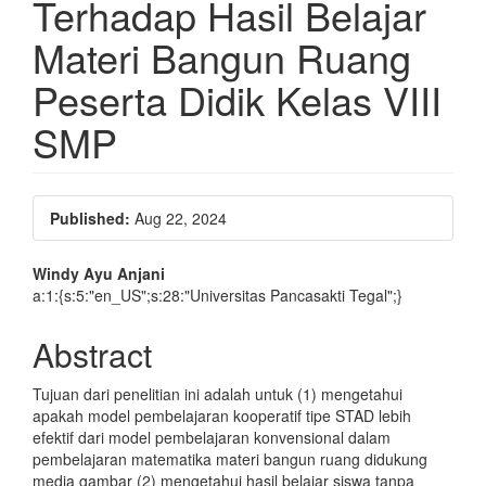
Terhadap Hasil Belajar
Materi Bangun Ruang
Peserta Didik Kelas VIII
SMP
Article
Published:
Aug 22, 2024
Sidebar
Main
Windy Ayu Anjani
a:1:{s:5:"en_US";s:28:"Universitas Pancasakti Tegal";}
Article
Content
Abstract
Tujuan dari penelitian ini adalah untuk (1) mengetahui
apakah model pembelajaran kooperatif tipe STAD lebih
efektif dari model pembelajaran konvensional dalam
pembelajaran matematika materi bangun ruang didukung
media gambar (2) mengetahui hasil belajar siswa tanpa