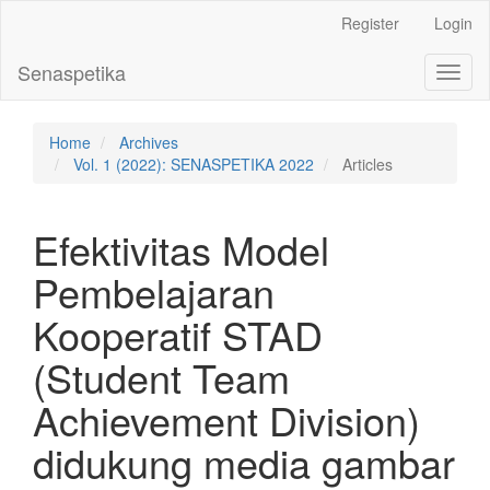
Main
Register
Login
Navigation
Main
Senaspetika
Toggl
Content
naviga
Sidebar
Home
Archives
Vol. 1 (2022): SENASPETIKA 2022
Articles
Efektivitas Model
Pembelajaran
Kooperatif STAD
(Student Team
Achievement Division)
didukung media gambar