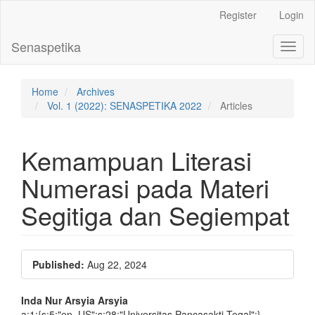
Main
Register
Login
Navigation
Main
Senaspetika
Toggl
Content
naviga
Sidebar
Home
Archives
Vol. 1 (2022): SENASPETIKA 2022
Articles
Kemampuan Literasi
Numerasi pada Materi
Segitiga dan Segiempat
Article
Published:
Aug 22, 2024
Sidebar
Main
Inda Nur Arsyia Arsyia
a:1:{s:5:"en_US";s:28:"Universitas Pancasakti Tegal";}