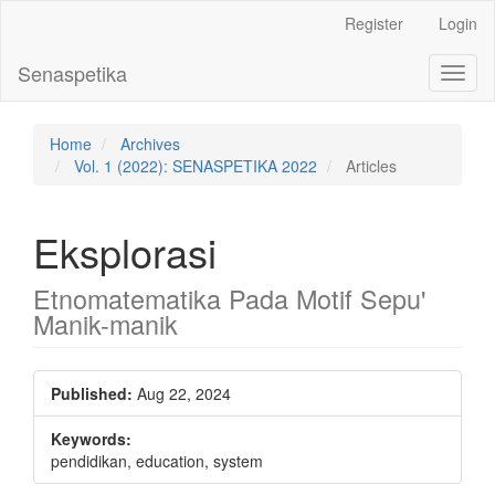
Main
Register
Login
Navigation
Main
Senaspetika
Toggl
Content
naviga
Sidebar
Home
Archives
Vol. 1 (2022): SENASPETIKA 2022
Articles
Eksplorasi
Etnomatematika Pada Motif Sepu'
Manik-manik
Article
Published:
Aug 22, 2024
Sidebar
Keywords:
pendidikan, education, system