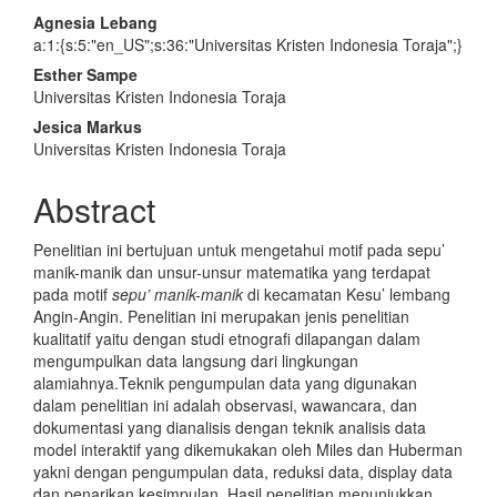
Main
Agnesia Lebang
a:1:{s:5:"en_US";s:36:"Universitas Kristen Indonesia Toraja";}
Article
Esther Sampe
Content
Universitas Kristen Indonesia Toraja
Jesica Markus
Universitas Kristen Indonesia Toraja
Abstract
Penelitian ini bertujuan untuk mengetahui motif pada sepu’
manik-manik dan unsur-unsur matematika yang terdapat
pada motif
sepu’ manik-manik
di kecamatan Kesu’ lembang
Angin-Angin. Penelitian ini merupakan jenis penelitian
kualitatif yaitu dengan studi etnografi dilapangan dalam
mengumpulkan data langsung dari lingkungan
alamiahnya.Teknik pengumpulan data yang digunakan
dalam penelitian ini adalah observasi, wawancara, dan
dokumentasi yang dianalisis dengan teknik analisis data
model interaktif yang dikemukakan oleh Miles dan Huberman
yakni dengan pengumpulan data, reduksi data, display data
dan penarikan kesimpulan. Hasil penelitian menunjukkan