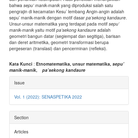
bahwa
sepu’ manik-manik
yang diproduksi salah satu
pengrajin di kecamatan Kesu’ lembang Angin-angin adalah
sepu’ manik-manik dengan motif dasar
pa’sekong kandaure
.
Unsur-unsur matematika yang terdapat pada motif
sepu’
manik-manik
yaitu motif
pa’sekong kandaure
adalah
geometri bangun datar (segiempat dan segitiga), barisan
dan deret aritmetika, geometri transformasi berupa
pergeseran (translasi) dan pencerminan (refleksi).
Kata Kunci
:
Etnomatematika, unsur matematika,
sepu’
manik-manik
,
pa’sekong kandaure
Article
Issue
Details
Vol. 1 (2022): SENASPETIKA 2022
Section
Articles