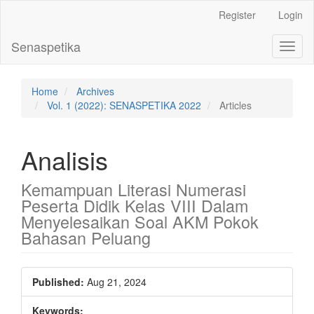
Main
Register
Login
Navigation
Main
Senaspetika
Toggl
Content
naviga
Sidebar
Home
Archives
Vol. 1 (2022): SENASPETIKA 2022
Articles
Analisis
Kemampuan Literasi Numerasi
Peserta Didik Kelas VIII Dalam
Menyelesaikan Soal AKM Pokok
Bahasan Peluang
Article
Published:
Aug 21, 2024
Sidebar
Keywords: