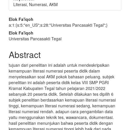
Literasi, Numerasi, AKM
Main
Elok Fa'iqoh
a:1:{s:5:"en_US";s:28:"Universitas Pancasakti Tegal";}
Article
Elok Fa'iqoh
Content
Universitas Pancasakti Tegal
Abstract
tujuan dari penelitian ini adalah untuk mendeskripsikan
kemampuan literasi numerasi peserta didik dalam
menyelesaikan soal AKM pokok bahasan peluang. subjek
penelitian ini adalah peserta didik kelas VIII SMP PGRI
Kramat Kabupaten Tegal tahun pelajaran 2021/2022
sebanyak 20 peserta didik. Setelah dilakukan tes dipilih 6
subjek penelitian berdasarkan kemapuan literasi numerasi
tinggi, kemampuan literasi numerasi sedang, kemampuan
literasi numerasi rendah. adapun cara pengambilan data
yaitu menggunakan teknik tes, wawancara, dokumentasi.
hasil penelitian menunjukan bahwa peserta didik dengan
kemampuan literasi numerasi tinggi lebih baik dari pada