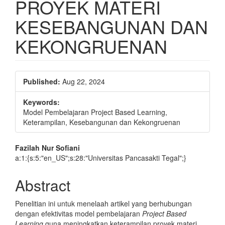
PROYEK MATERI
KESEBANGUNAN DAN
KEKONGRUENAN
Article
Published:
Aug 22, 2024
Sidebar
Keywords:
Model Pembelajaran Project Based Learning,
Keterampilan, Kesebangunan dan Kekongruenan
Main
Fazilah Nur Sofiani
a:1:{s:5:"en_US";s:28:"Universitas Pancasakti Tegal";}
Article
Content
Abstract
Penelitian ini untuk menelaah artikel yang berhubungan
dengan efektivitas model pembelajaran
Project Based
Learning
guna meningkatkan keterampilan proyek materi