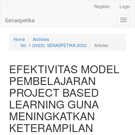
Main
Register
Login
Navigation
Main
Senaspetika
Toggl
Content
naviga
Sidebar
Home
Archives
Vol. 1 (2022): SENASPETIKA 2022
Articles
EFEKTIVITAS MODEL
PEMBELAJARAN
PROJECT BASED
LEARNING GUNA
MENINGKATKAN
KETERAMPILAN