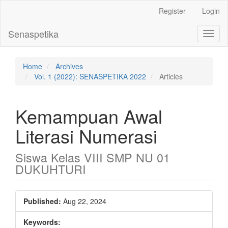
Main
Register
Login
Navigation
Main
Senaspetika
Toggl
Content
naviga
Sidebar
Home
Archives
Vol. 1 (2022): SENASPETIKA 2022
Articles
Kemampuan Awal
Literasi Numerasi
Siswa Kelas VIII SMP NU 01
DUKUHTURI
Article
Published:
Aug 22, 2024
Sidebar
Keywords: